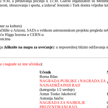
u 9:30, a predavanja počinju u 11:30. Glavni organizatori su Međimurs
anosti, obrazovanja i sporta, a izdavač Jesenski i Turk donira vrijedne 
tar za kulturu)
eučilište u Arizoni, SAD) o velikom astronomskom projektu pregleda 
tkriću Higgs bozona u CERN-u
enicima
ja (
kliknite na mapu za uvećanje
): u neposrednoj blizini održavanja 
u i nagrade uz ime učenika
):
Učenik
Borna Bilas
NAGRADA PUBLIKE i NAGRADA ZA
NAJSADRŽAJNIJI RAD
(kategorija 1/2 srednje)
Antun Tonko Jakobović
Antonija Jančec
NAGRADA ZA NAJBOLJE
PREZENTIRANI RAD