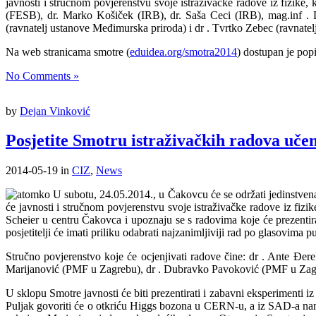
javnosti i stručnom povjerenstvu svoje istraživačke radove iz fizike, 
(FESB), dr. Marko Košiček (IRB), dr. Saša Ceci (IRB), mag.inf
. 
(ravnatelj ustanove Međimurska priroda) i dr
. Tvrtko Zebec (ravnatelj 
Na web stranicama smotre (
eduidea.org/smotra2014
) dostupan je pop
No Comments »
by
Dejan Vinković
Posjetite Smotru istraživačkih radova uče
2014-05-19
in
CIZ
,
News
U subotu, 24.05.2014., u Čakovcu će se održati jedinstvena
će javnosti i stručnom povjerenstvu svoje istraživačke radove iz fizik
Scheier u centru Čakovca i upoznaju se s radovima koje će prezenti
posjetitelji će imati priliku odabrati najzanimljiviji rad po glasovima p
Stručno povjerenstvo koje će ocjenjivati radove čine: dr
. Ante Đere
Marijanović (PMF u Zagrebu), dr
. Dubravko Pavoković (PMF u Zagerbu
U sklopu Smotre javnosti će biti prezentirati i zabavni eksperimenti 
Puljak govoriti će o otkriću Higgs bozona u CERN-u, a iz SAD-a nam 