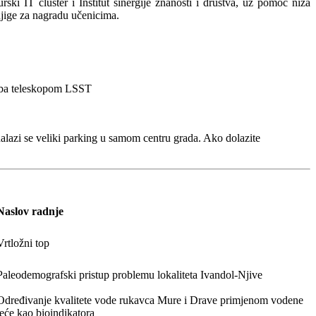
ki IT cluster i Institut sinergije znanosti i društva, uz pomoć niza
knjige za nagradu učenicima.
neba teleskopom LSST
nalazi se veliki parking u samom centru grada. Ako dolazite
Naslov radnje
Vrtložni top
Paleodemografski pristup problemu lokaliteta Ivandol-Njive
Određivanje kvalitete vode rukavca Mure i Drave primjenom vodene
leće kao bioindikatora