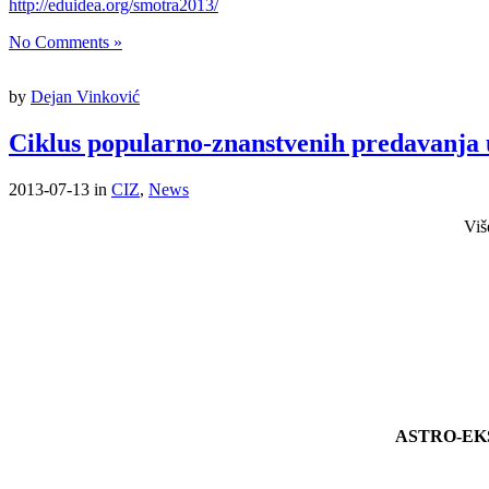
http://eduidea.org/smotra2013/
No Comments »
by
Dejan Vinković
Ciklus popularno-znanstvenih predavanja u
2013-07-13
in
CIZ
,
News
Viš
ASTRO-EK