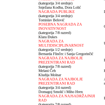
(kategorija 3/4 srednje)
Snježana Kodba, Dora Lolić
NAGRADA PUBLIKE
(kategorija 3/4 srednje)
Tomislav Belović
POSEBNA NAGRADA ZA
INOVATIVNOST
(kategorija 7/8 razred)
Klara Đukes
NAGRADA ZA
MULTIDISCIPLINARNOST
(kategorija 1/2 srednje)
Bernarda Flinčec i Sanja Gregorinčić
NAGRADA ZA NAJBOLJE
PREZENTIRANI RAD
(kategorija 7/8 razred)
Melani Čeh
Kludija Molnar
NAGRADA ZA NAJBOLJE
PREZENTIRANI RAD
(kategorija 3/4 razred)
Domagoj Smolić i Miho Hren
NAGRADA ZA NAJSADRŽAJNIJI
RAD
(kategorija 7/8 razred)