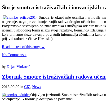
Što je smotra istraživačkih i inovacijskih 
Smotra je okupljanje učenika i njihovih men
natjecanje, nego prezentiranje svojih radova drugim učenicima i mentor
Povjerenstvo sastavljeno od znanstvenika i stručnjaka odabire nekolik
učenici u slobodnoj formi izlažu svoje rezultate, formalnog izlaganja 
koje primarno služe davanju povratnih informacija učenicima kako bi
prijaviti radovi iz čitave Hrvatske)
.
Read the rest of this entry →
No Comments »
by
Dejan Vinković
Zbornik Smotre istraživačkih radova uče
2013-09-02
in
CIZ
,
News
Objavljen je zbornik Smotre istraživačkih radova
ocjenjivanje
. Zbornik je dostupan na poveznici: