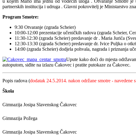
u kojem Mario ima jednu od vodećih uloga
. Otvaranje Smotre je 
partnerskih institucija i udruga
. Glavni pokrovitelj je Ministarstvo zn
Program Smotre:
9:30 Otvaranje (zgrada Scheier)
10:00-12:00 prezentacije učeničkih radova (zgrada Scheier, Cen
11:30-12:30 (zgrada Scheier) predavanje dr
. Maria Jurića (Sv
12:30-13:30 (zgrada Scheier) predavanje dr. Ivice Puljka o o
14:00 (zgrada Scheier) dodjela pohvala, nagrada i priznanja uč
Upute kako doći do mjesta održavan
autoputom, siđite na izlazu Čakovec i pratite putokaze za Čakovec.
Popis radova (
dodatak 24.5.2014. nakon održane smotre - navedene s
Škola
Gimnazija Josipa Slavenskog Čakovec
Gimnazija Požega
Gimnazija Josipa Slavenskog Čakovec