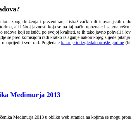
radova?
tora zbog druženja i prezentiranja istraživačkih ili inovacijskih ra
ima, ali i široj javnosti koja se na taj način upoznaje i sa znanošću i
o radova koji se ističu po svojoj kvaliteti, te ih tako javno pohvali i 
gdje se pred komisijom radi kratko izlaganje nakon kojeg slijede pitanj
 unaprijedili svoj rad. Pogledaje
kako je to izgledalo prošle godine
(bi
nika Međimurja 2013
 učenika Međimurja 2013 u obliku web stranica na kojima se mogu prona