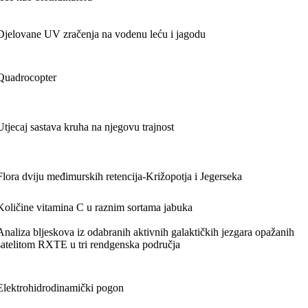
Djelovane UV zračenja na vodenu leću i jagodu
Quadrocopter
Utjecaj sastava kruha na njegovu trajnost
Flora dviju međimurskih retencija-Križopotja i Jegerseka
Količine vitamina C u raznim sortama jabuka
Analiza bljeskova iz odabranih aktivnih galaktičkih jezgara opažanih
satelitom RXTE u tri rendgenska područja
Elektrohidrodinamički pogon