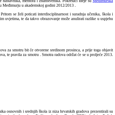
je nastavnika, mentora i znanstvenika. Pokretači ideje su
Međimurska
iti u Međimurju u akademskoj godini 2012/2013
.
 Pritom se želi poticati interdisciplinarnost i suradnja učenika, škola i
m uvjetima, te da takvo obrazovanje može anulirati razlike u uspjehu
dova za smotru bit će otvorene sredinom prosinca, a prije toga objavit
ova, te pravila za smotru
. Smotra radova održat će se u proljeće 2013.
ika osnovnih i srednjih škola iz niza hrvatskih gradova prezentirali su