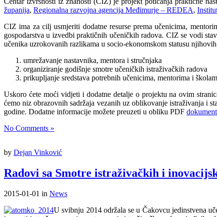
Centar izvrsnosti iz znanosti (CIZ) je projekt poticanja praktične na
županija
,
Regionalna razvojna agencija Međimurje – REDEA
,
Institu
CIZ ima za cilj usmjeriti dodatne resurse prema učenicima, mentori
gospodarstva u izvedbi praktičnih učeničkih radova. CIZ se vodi sta
učenika uzrokovanih razlikama u socio-ekonomskom statusu njihovih ob
umrežavanje nastavnika, mentora i stručnjaka
organiziranje godišnje smotre učeničkih istraživačkih radova
prikupljanje sredstava potrebnih učenicima, mentorima i školam
Uskoro ćete moći vidjeti i dodatne detalje o projektu na ovim stran
ćemo niz obrazovnih sadržaja vezanih uz oblikovanje istraživanja i sta
godine. Dodatne informacije možete preuzeti u obliku PDF
dokument
No Comments »
by
Dejan Vinković
Radovi sa Smotre istraživačkih i inovacijs
2015-01-01
in
News
U svibnju 2014 održala se u Čakovcu jedinstvena uče