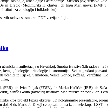
kemije, biologije, arheologije i astronomije
. Stručno povjerenstvo koje 
Dejan Drabić (Međimurski IT cluster), dr. Inga Marijanović (PMF 
Instituta za etnologiju i folkloristiku).
is svih radova sa smotre i PDF verzija radnji
.
nika
 učenička manifestacija u Hrvatskoj: Smotra istraživačkih radova
! 25 
e, kemije, biologije, arheologije i astronomije
. Svi su građani pozvani
rati učenici iz Rijeke, Samobora, Velike Gorice, Požege, Varaždina, 
ublike.
k (FER), dr. Ivica Puljak (FESB), dr. Marko Košiček (IRB), dr. Saša 
), Siniša Golub (ravnatelj ustanove Međimurska priroda) i dr. Tvrtko Z
iz fizike kroz projekt Fizika ekspres, 3D hologramske prezentacije, prom
dolazi dr. Mario Jurić koji će opisati rad na izradi teleskopa LSST 