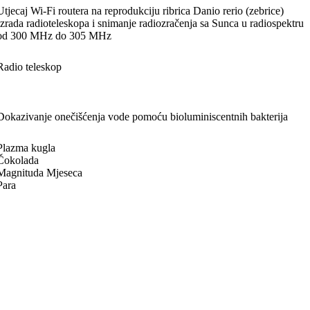
Utjecaj Wi-Fi routera na reprodukciju ribrica Danio rerio (zebrice)
Izrada radioteleskopa i snimanje radiozračenja sa Sunca u radiospektru
od 300 MHz do 305 MHz
Radio teleskop
Dokazivanje onečišćenja vode pomoću bioluminiscentnih bakterija
Plazma kugla
Čokolada
Magnituda Mjeseca
Para