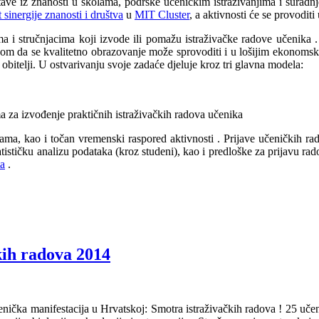
stave iz znanosti u školama, podrške učeničkim istraživanjima i suradn
t sinergije znanosti i društva
u
MIT Cluster
, a aktivnosti će se provod
ma i stručnjacima koji izvode ili pomažu istraživačke radove učenika
.
vom da se kvalitetno obrazovanje može sprovoditi i u lošijim ekonomski
itelji. U ostvarivanju svoje zadaće djeluje kroz tri glavna modela:
a za izvođenje praktičnih istraživačkih radova učenika
icama, kao i točan vremenski raspored aktivnosti
. Prijave učeničkih ra
tističku analizu podataka (kroz studeni), kao i predloške za prijavu rad
a
.
kih radova 2014
nička manifestacija u Hrvatskoj: Smotra istraživačkih radova
! 25 učen