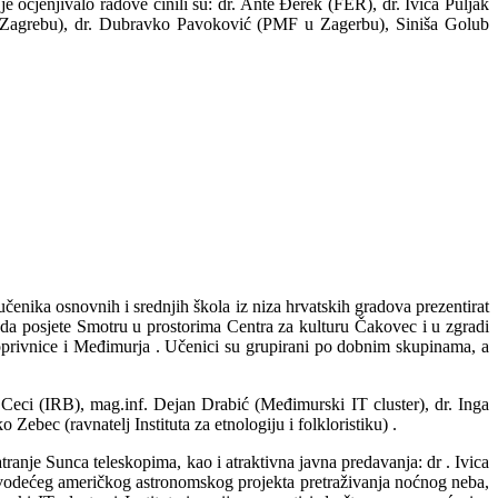
je ocjenjivalo radove činili su: dr. Ante Đerek (FER), dr. Ivica Puljak
u Zagrebu), dr. Dubravko Pavoković (PMF u Zagerbu), Siniša Golub
učenika osnovnih i srednjih škola iz niza hrvatskih gradova prezentirat
 da posjete Smotru u prostorima Centra za kulturu Čakovec i u zgradi
Koprivnice i Međimurja
. Učenici su grupirani po dobnim skupinama, a
Ceci (IRB), mag.inf. Dejan Drabić (Međimurski IT cluster), dr. Inga
ebec (ravnatelj Instituta za etnologiju i folkloristiku)
.
atranje Sunca teleskopima, kao i atraktivna javna predavanja: dr
. Ivica
– vodećeg američkog astronomskog projekta pretraživanja noćnog neba,