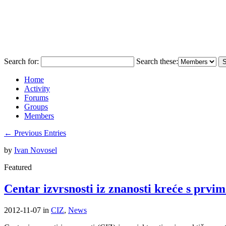
Eduidea
Search for:
Search these:
Home
Activity
Forums
Groups
Members
← Previous Entries
by
Ivan Novosel
Featured
Centar izvrsnosti iz znanosti kreće s prvi
2012-11-07
in
CIZ
,
News