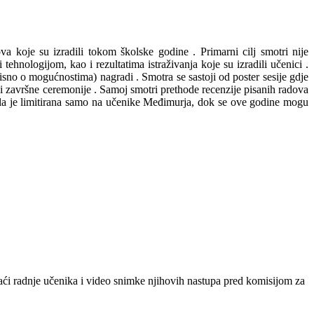
dova koje su izradili tokom školske godine
. Primarni cilj smotri nije
 tehnologijom, kao i rezultatima istraživanja koje su izradili učenici
.
(ovisno o mogućnostima) nagradi
. Smotra se sastoji od poster sesije gdje
a i završne ceremonije
. Samoj smotri prethode recenzije pisanih radova
la je limitirana samo na učenike Međimurja, dok se ove godine mogu
ći radnje učenika i video snimke njihovih nastupa pred komisijom za